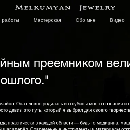
 работы
Мастерская
Обо мне
Видео
ойным преемником вел
ошлого."
чайно. Она словно родилась из глубины моего сознания и п
сто девиз, это путь, который я выбрал для своего творчеств
огда практически в каждой области — будь то медицина, ма
й шаг вперёд. Современные инструменты и материалы отк