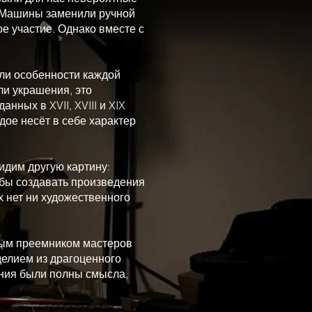
. Машины заменили ручной
е участие. Однако вместе с
ли особенности каждой
ли украшения, это
ных в XVII, XVIII и XIX
дое несёт в себе характер
идим другую картину:
обы создавать произведения
х нет ни художественного
ным преемником мастеров
делием из драгоценного
ения были полны смысла,