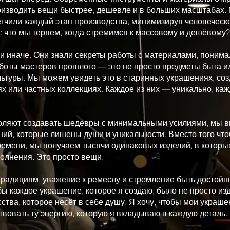
оизводить вещи быстрее, дешевле и в больших масштабах
егчили каждый этап производства, минимизируя человеческо
: что мы теряем, когда стремимся к массовому и дешёвому?
 иначе. Они знали секреты работы с материалами, понима
боты мастеров прошлого — это не просто предметы быта и
туры. Мы можем увидеть это в старинных украшениях, создан
ях или частных коллекциях. Каждое из них — уникально, каж
воляют создавать шедевры с минимальными усилиями, мы в
ий, которые лишены души и уникальности. Вместо того чт
ремени, мы получаем тысячи одинаковых изделий, в которы
олнения. Это просто вещи.
традициям, уважение к ремеслу и стремление быть достой
бы каждое украшение, которое я создаю, было не просто из
ства, которое несёт в себе душу. Я хочу, чтобы мои украш
твовать ту энергию, которую я вкладываю в каждую деталь.