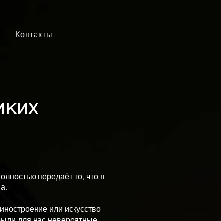
Контакты
иких
олностью передаёт то, что я
а.
шиностроение или искусство
рыли для нас невероятные